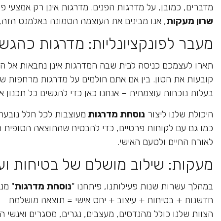
מדברים, כמובן, על מדרגות הפנים. מדרגות אינן רק אמצעי פו
שרון מעקות
, אנו מבינים את העוצמה הטמונה באלמנט הזה, ומתמחים כבר למעלה מ-35 שנה בתכנון וייצור מדרגות פנ
מעבר לפונקציונליות: מדרגות כהגשמ
תארו לעצמכם כניסה לבית שבה המדרגות אינן נחבאות אל הכל
קובעות את הטון. בין אם אתם חולמים על מדרגות מרחפות שמ
בעלות נוכחות עוצמתית – אנחנו כאן כדי להגשים כל תכנון אד
היכולת שלנו ליצור
נוסחת מדרגות
מעוצבות לכל חלל נובעת 
כמו גם עם לקוחות פרטיים, כדי להבטיח שהתוצאה הסופית תש
לאורח החיים ולטעם האישי.
מעקות: שילוב מושלם של בטיחות ועי
במהלך עשרות שנות פעילותנו, פיתחנו "
נוסחת מדרגות
" מנ
חדשנות + בטיחות + עיצוב + יחס אישי = תוצאה מושלמת
הצוות שלנו כולל מהנדסים, מעצבים, נגרים, מסגרים ואנשי