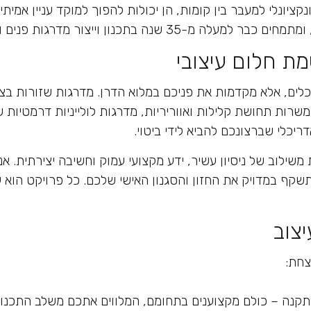
נקציונלי למעבר בין קומות, הן יכולות להפוך למוקד עניין אמ
ים ומעקות שמשלבים חדשנות, בטיחות ויופי עוצר נשימה.
ת חלום עיצובי
ים, אלא מקדמות את פניכם במלוא הדרן. מדרגות שזורות בצור
שרות תחושת קלילות ואווריריות, מדרגות לולייניות דרמטיות 
ריכלי שברצונכם להביא לידי ביטוי.
משילוב של ניסיון עשיר, ידע מקצועי עמוק וחשיבה יצירתית. אנ
קף במדויק את החזון והסגנון האישי שלכם. כל פרויקט הוא עב
צוב
צחת:
 התקנה – כולם מקצוענים בתחומם, המלווים אתכם משלב התכנ