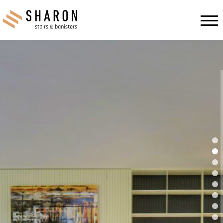
Ski
t
conten