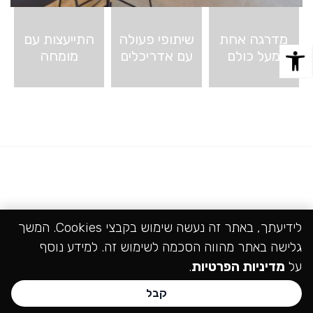
מדרגה אחת
שיתופי פעולה
התייעצות עם
מעל כולם
עם אדריכלים
מומחה
לידיעתך, באתר זה נעשה שימוש בקבצי Cookies. המשך
גלישה באתר מהווה הסכמה לשימוש זה. למידע נוסף
על
מדיניות הפרטיות
.
קבל
חייגו עכשיו:
072-3714044
072-3714044
שליחת פנייה