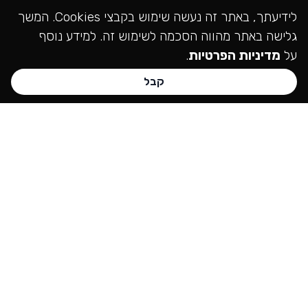
לידיעתך, באתר זה נעשה שימוש בקבצי Cookies. המשך
גלישה באתר מהווה הסכמה לשימוש זה. למידע נוסף
על
מדיניות הפרטיות
.
קבל
חייגו עכשיו:
072-3714044
072-3714044
שליחת פנייה
סימפלי סמארט בנייה
וקידום אתרים