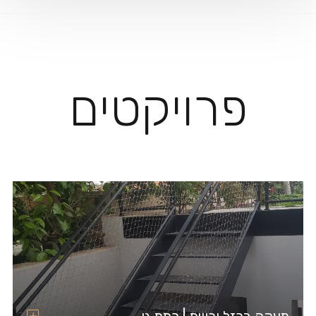
פרויקטים
מעקה ברזל ורשת | רמת גן