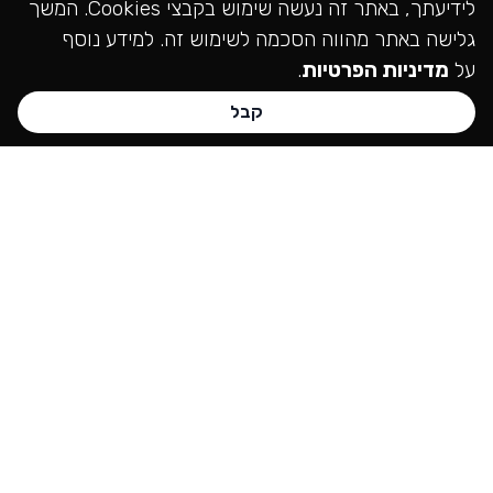
לידיעתך, באתר זה נעשה שימוש בקבצי Cookies. המשך
גלישה באתר מהווה הסכמה לשימוש זה. למידע נוסף
על
מדיניות הפרטיות
.
קבל
חייגו עכשיו:
072-3714044
072-3714044
שליחת פנייה
סימפלי סמארט בנייה
וקידום אתרים