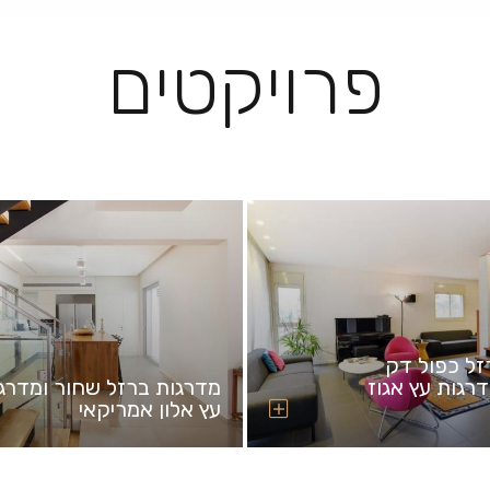
פרויקטים
זל כפול דק
רגות עץ אגוז
מדרגות ברזל שחור ומדרג
עץ אלון אמריקאי